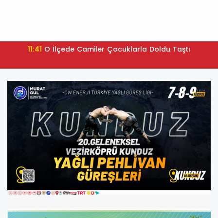
11:41
O İlçede Camiler Çocuklarla Doldu Taştı