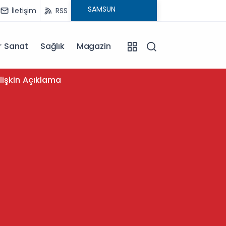
İletişim
RSS
r Sanat
Sağlık
Magazin
11:12
lişkin Açıklama
Samsuns