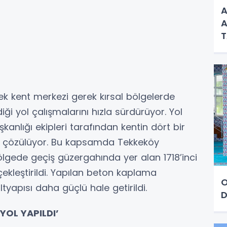
A
A
k kent merkezi gerek kırsal bölgelerde
ği yol çalışmalarını hızla sürdürüyor. Yol
anlığı ekipleri tarafından kentin dört bir
ek çözülüyor. Bu kapsamda Tekkeköy
ölgede geçiş güzergahında yer alan 1718’inci
kleştirildi. Yapılan beton kaplama
O
yapısı daha güçlü hale getirildi.
D
YOL YAPILDI’