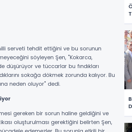
Ö
T
lli serveti tehdit ettiğini ve bu sorunun
meyeceğini söyleyen Şen, "Kokarca,
de düşürüyor ve tüccarlar bu fındıkları
ındıklarını sokağa dökmek zorunda kalıyor. Bu
ına neden oluyor" dedi.
iyor
B
D
mesi gereken bir sorun haline geldiğini ve
kası oluşturulması gerektiğini belirten Şen,
ücadele edemezler. Bu sorunla etkili bir