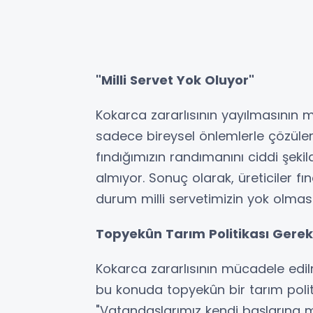
"Milli Servet Yok Oluyor"
Kokarca zararlısının yayılmasının mi
sadece bireysel önlemlerle çözüle
fındığımızın randımanını ciddi şekil
almıyor. Sonuç olarak, üreticiler f
durum milli servetimizin yok olmas
Topyekûn Tarım Politikası Gerek
Kokarca zararlısının mücadele edil
bu konuda topyekûn bir tarım politi
"Vatandaşlarımız kendi başlarına m