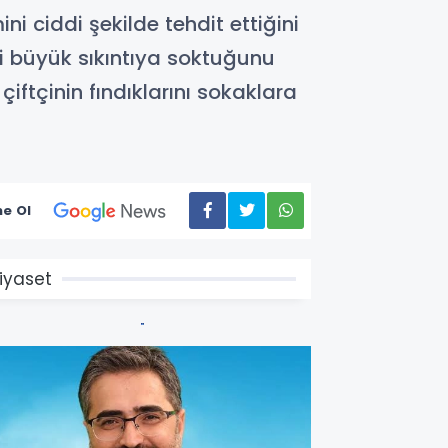
ni ciddi şekilde tehdit ettiğini
yi büyük sıkıntıya soktuğunu
çiftçinin fındıklarını sokaklara
e Ol
iyaset