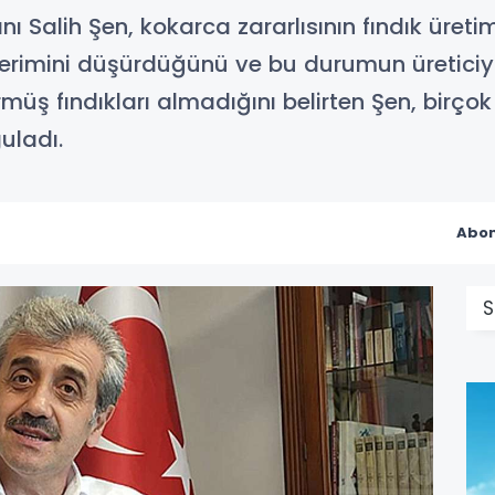
 Salih Şen, kokarca zararlısının fındık üretimi
ık verimini düşürdüğünü ve bu durumun üretici
rmüş fındıkları almadığını belirten Şen, birçok 
uladı.
Abon
S