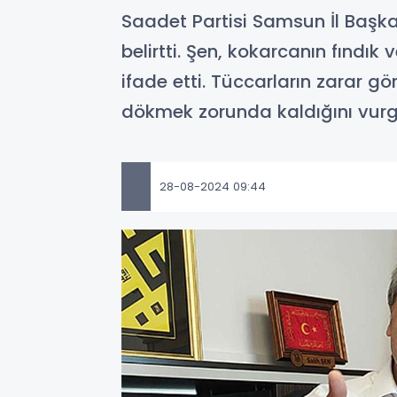
Saadet Partisi Samsun İl Başkanı
belirtti. Şen, kokarcanın fınd
ifade etti. Tüccarların zarar gö
dökmek zorunda kaldığını vurg
28-08-2024 09:44