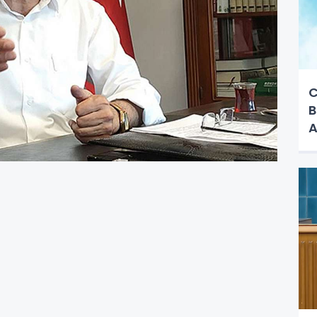
C
B
A