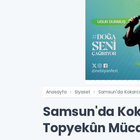
Anasayfa
Siyaset
Samsun'da Kokarca 
Samsun'da Kokar
Topyekûn Müca