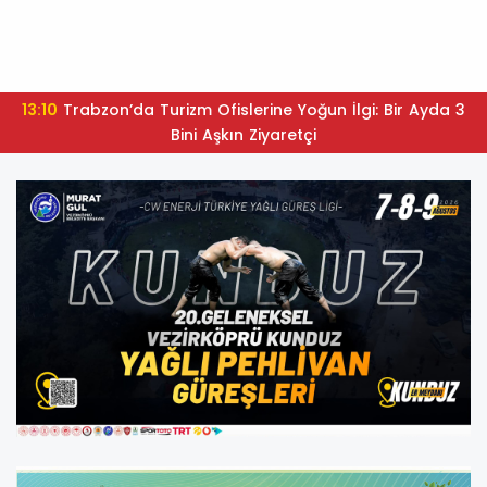
13:10
Trabzon’da Turizm Ofislerine Yoğun İlgi: Bir Ayda 3
Bini Aşkın Ziyaretçi