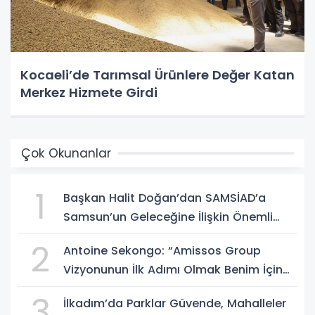
Kocaeli’de Tarımsal Ürünlere Değer Katan
Merkez Hizmete Girdi
Çok Okunanlar
1
Başkan Halit Doğan’dan SAMSİAD’a
Samsun’un Geleceğine İlişkin Önemli
Müjdeler
2
Antoine Sekongo: “Amissos Group
Vizyonunun İlk Adımı Olmak Benim İçin
Çok Özel”
3
İlkadım’da Parklar Güvende, Mahalleler