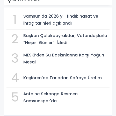
1
Samsun'da 2026 yılı fındık hasat ve
ihraç tarihleri açıklandı
2
Başkan Çolakbayrakdar, Vatandaşlarla
“Neşeli Günler”i İzledi
3
MESKİ’den Su Baskınlarına Karşı Yoğun
Mesai
4
Keçiören’de Tarladan Sofraya Üretim
5
Antoine Sekongo Resmen
Samsunspor'da