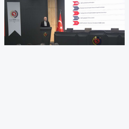
Samsun Ticaret ve Sanayi Odası ev
sahipliğinde gerçekleştirilen toplantıda, Türk
Eximbank’ın sunduğu kredi imkanları, ihracat
kredi sigortası uygulamaları ve dış ticaret
işlemlerine ilişkin güncel bilgiler katılımcılarla