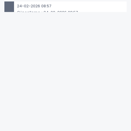
24-02-2026 08:57
Güncelleme : 24-02-2026 08:57
Abone Ol