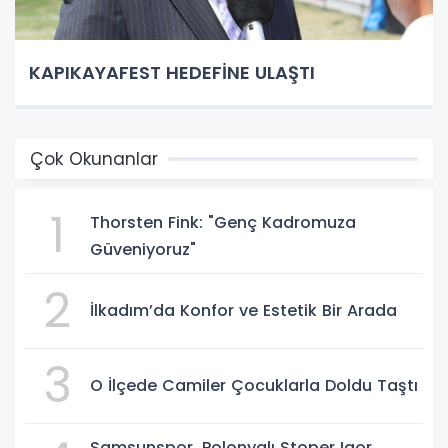
KAPIKAYAFEST HEDEFİNE ULAŞTI
Çok Okunanlar
1
Thorsten Fink: "Genç Kadromuza
Güveniyoruz"
2
İlkadım’da Konfor ve Estetik Bir Arada
3
O İlçede Camiler Çocuklarla Doldu Taştı
Samsunspor, Polonyalı Stoper Igor