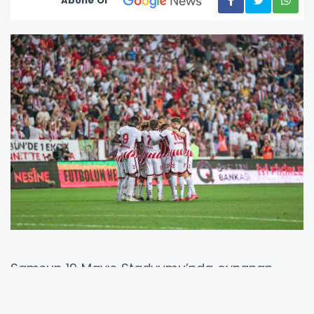
Abone Ol
Samsun 19 Mayıs Stadyumu’nda oynanan
mücadeleye Samsunspor; Okan Kocuk, Logi
Tómasson, Rick van Drongelen, Zeki Yavru,