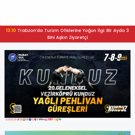
13:10
Trabzon’da Turizm Ofislerine Yoğun İlgi: Bir Ayda 3
Bini Aşkın Ziyaretçi