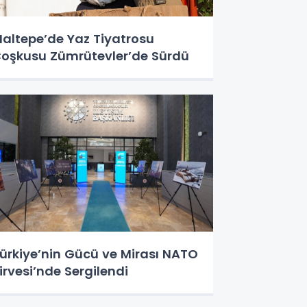
altepe’de Yaz Tiyatrosu
oşkusu Zümrütevler’de Sürdü
ürkiye’nin Gücü ve Mirası NATO
irvesi’nde Sergilendi