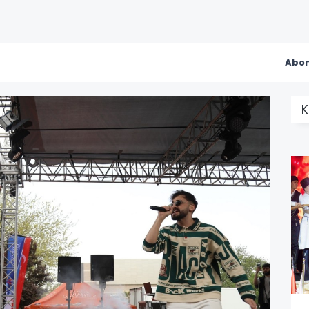
Abon
K