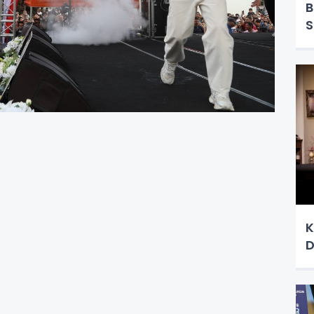
B
S
K
D