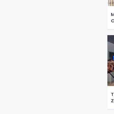
M
C
T
Z