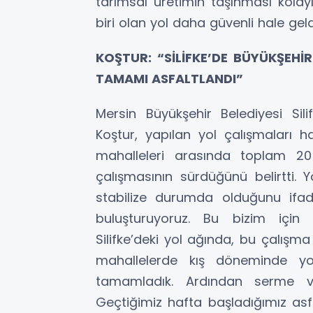
tarımsal üretimin taşınması kolayl
biri olan yol daha güvenli hale geld
KOŞTUR: “SİLİFKE’DE BÜYÜKŞEHİ
TAMAMI ASFALTLANDI”
Mersin Büyükşehir Belediyesi S
Koştur, yapılan yol çalışmaları ha
mahalleleri arasında toplam 20
çalışmasının sürdüğünü belirtti.
stabilize durumda olduğunu ifad
buluşturuyoruz. Bu bizim için 
Silifke’deki yol ağında, bu çalışma 
mahallelerde kış döneminde yol
tamamladık. Ardından serme ve s
Geçtiğimiz hafta başladığımız asf