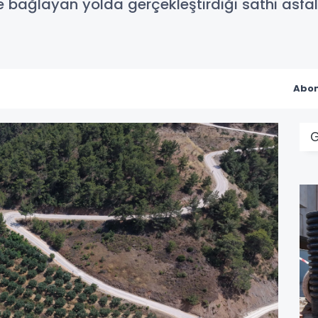
ne bağlayan yolda gerçekleştirdiği sathi asf
Abon
G