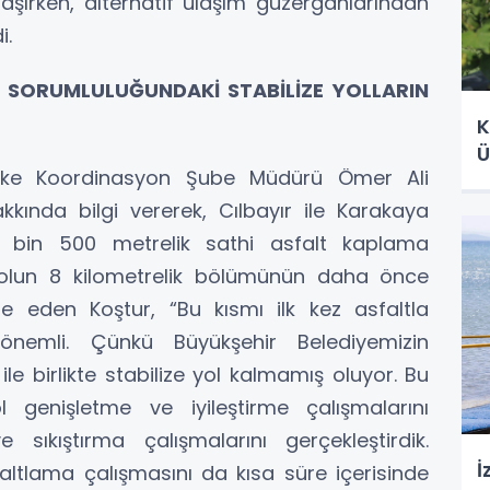
aşırken, alternatif ulaşım güzergahlarından
i.
R SORUMLULUĞUNDAKİ STABİLİZE YOLLARIN
K
Ü
ilifke Koordinasyon Şube Müdürü Ömer Ali
kkında bilgi vererek, Cılbayır ile Karakaya
 bin 500 metrelik sathi asfalt kaplama
 Yolun 8 kilometrelik bölümünün daha önce
e eden Koştur, “Bu kısmı ilk kez asfaltla
önemli. Çünkü Büyükşehir Belediyemizin
ile birlikte stabilize yol kalmamış oluyor. Bu
 genişletme ve iyileştirme çalışmalarını
ıkıştırma çalışmalarını gerçekleştirdik.
İ
altlama çalışmasını da kısa süre içerisinde