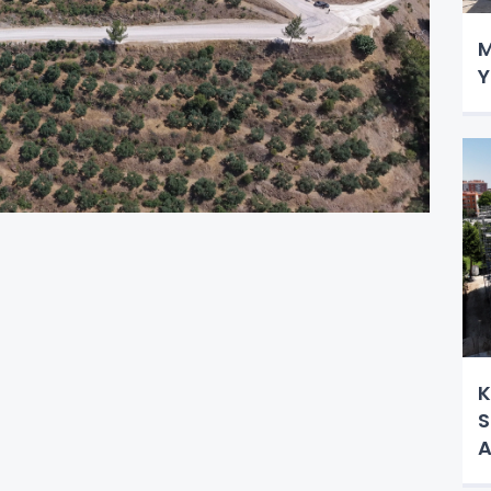
M
Y
K
S
A