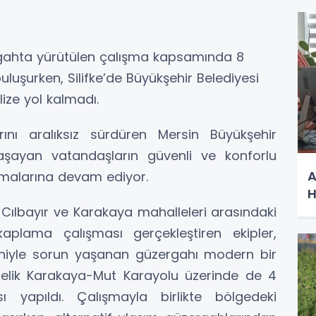
gahta yürütülen çalışma kapsamında 8
buluşurken, Silifke’de Büyükşehir Belediyesi
ize yol kalmadı.
rını aralıksız sürdüren Mersin Büyükşehir
yaşayan vatandaşların güvenli ve konforlu
A
şmalarına devam ediyor.
H
 Cılbayır ve Karakaya mahalleleri arasındaki
aplama çalışması gerçekleştiren ekipler,
eniyle sorun yaşanan güzergahı modern bir
relik Karakaya-Mut Karayolu üzerinde de 4
sı yapıldı. Çalışmayla birlikte bölgedeki