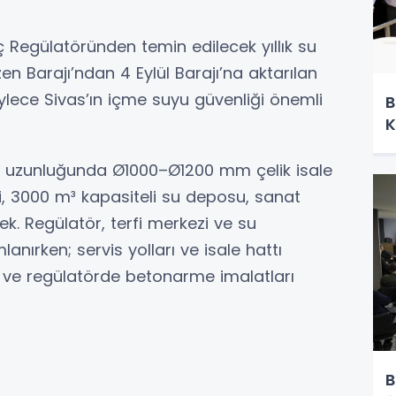
oç Regülatöründen temin edilecek yıllık su
 Barajı’ndan 4 Eylül Barajı’na aktarılan
öylece Sivas’ın içme suyu güvenliği önemli
B
K
m uzunluğunda Ø1000–Ø1200 mm çelik isale
ezi, 3000 m³ kapasiteli su deposu, sanat
cek. Regülatör, terfi merkezi ve su
ırken; servis yolları ve isale hattı
u ve regülatörde betonarme imalatları
B