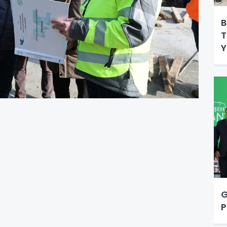
B
T
Y
G
P