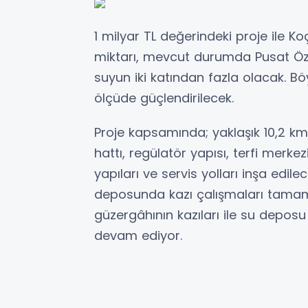
1 milyar TL değerindeki proje ile K
miktarı, mevcut durumda Pusat Özen
suyun iki katından fazla olacak. B
ölçüde güçlendirilecek.
Proje kapsamında; yaklaşık 10,2 k
hattı, regülatör yapısı, terfi merk
yapıları ve servis yolları inşa edile
deposunda kazı çalışmaları tamamlan
güzergâhının kazıları ile su depos
devam ediyor.