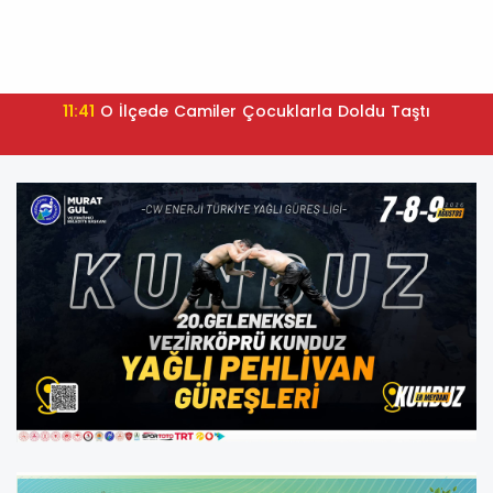
11:41
O İlçede Camiler Çocuklarla Doldu Taştı