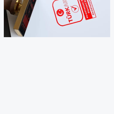
Türk Akreditasyon Kurumu (TÜRKAK), 2025 yılı
akreditasyon kullanım ücretlerine ilişkin tebliği
duyurdu. Bugünkü Resmi Gazete'de
yayımlanan tebliğe göre akredite kuruluşların
ödeyeceği ücret ve payların usul ve esasları
düzenlendi.
ÜCRETLENDİRME DETAYLARI