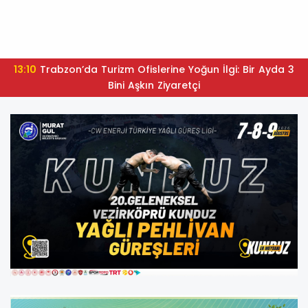
13:10
Trabzon’da Turizm Ofislerine Yoğun İlgi: Bir Ayda 3
Bini Aşkın Ziyaretçi