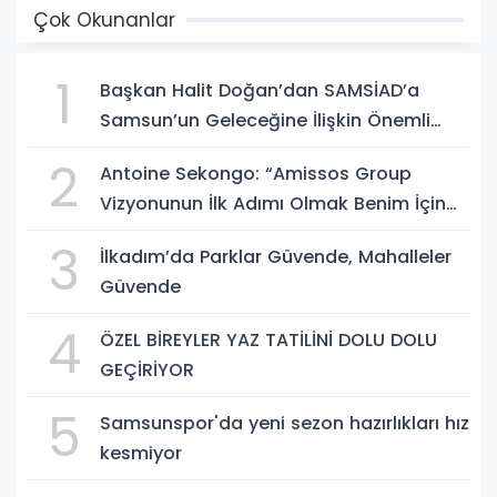
Çok Okunanlar
1
Başkan Halit Doğan’dan SAMSİAD’a
Samsun’un Geleceğine İlişkin Önemli
Müjdeler
2
Antoine Sekongo: “Amissos Group
Vizyonunun İlk Adımı Olmak Benim İçin
Çok Özel”
3
İlkadım’da Parklar Güvende, Mahalleler
Güvende
4
ÖZEL BİREYLER YAZ TATİLİNİ DOLU DOLU
GEÇİRİYOR
5
Samsunspor'da yeni sezon hazırlıkları hız
kesmiyor