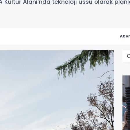
KA Kültür Alanı’nda teknoloji üssü olarak plan
Abon
G