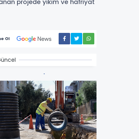
lanan projede yıkım ve hafriyat
e Ol
üncel