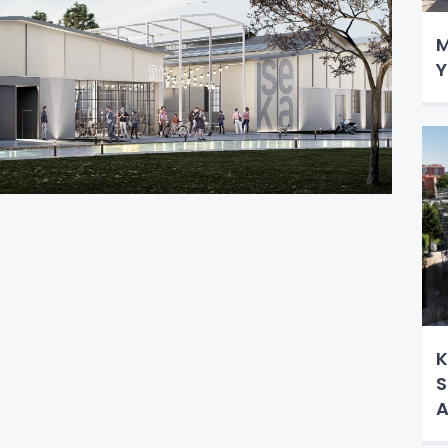
M
Y
K
S
A