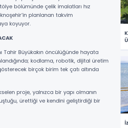
ölye bölümünde çelik imalatları hız
knoşehir’in planlanan takvim
taya koyuyor.
K
LACAK
Ü
nı Tahir Büyükakın öncülüğünde hayata
andığında; kodlama, robotik, dijital üretim
 gösterecek birçok birim tek çatı altında
kselen proje, yalnızca bir yapı olmanın
ştuğu, ürettiği ve kendini geliştirdiği bir
İ