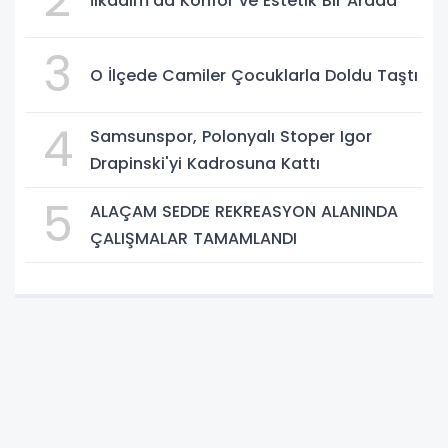
İlkadım’da Konfor ve Estetik Bir Arada
3
O İlçede Camiler Çocuklarla Doldu Taştı
4
Samsunspor, Polonyalı Stoper Igor
Drapinski'yi Kadrosuna Kattı
5
ALAÇAM SEDDE REKREASYON ALANINDA
ÇALIŞMALAR TAMAMLANDI