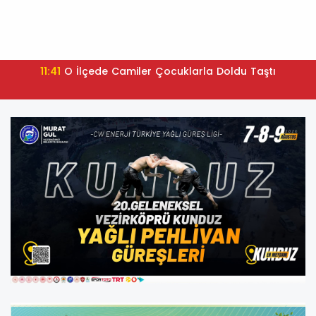
11:41
O İlçede Camiler Çocuklarla Doldu Taştı