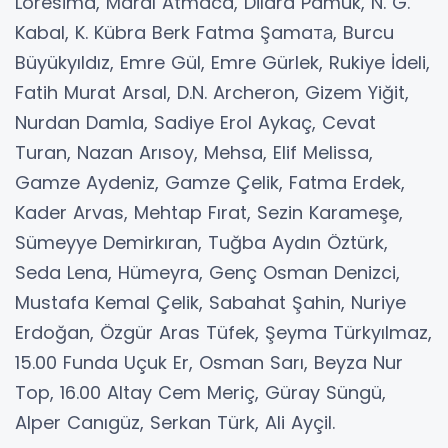
Loresima, Maral Atmaca, Dilara Pamuk, N. G.
Kabal, K. Kübra Berk Fatma Şamaта, Burcu
Büyükyıldız, Emre Gül, Emre Gürlek, Rukiye İdeli,
Fatih Murat Arsal, D.N. Archeron, Gizem Yiğit,
Nurdan Damla, Sadiye Erol Aykaç, Cevat
Turan, Nazan Arısoy, Mehsa, Elif Melissa,
Gamze Aydeniz, Gamze Çelik, Fatma Erdek,
Kader Arvas, Mehtap Fırat, Sezin Karameşe,
Sümeyye Demirkıran, Tuğba Aydın Öztürk,
Seda Lena, Hümeyra, Genç Osman Denizci,
Mustafa Kemal Çelik, Sabahat Şahin, Nuriye
Erdoğan, Özgür Aras Tüfek, Şeyma Türkyılmaz,
15.00 Funda Uçuk Er, Osman Sarı, Beyza Nur
Top, 16.00 Altay Cem Meriç, Güray Süngü,
Alper Canıgüz, Serkan Türk, Ali Ayçil.