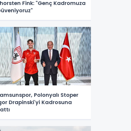
horsten Fink: "Genç Kadromuza
üveniyoruz"
amsunspor, Polonyalı Stoper
gor Drapinski'yi Kadrosuna
attı