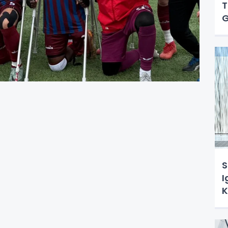
T
G
S
I
K