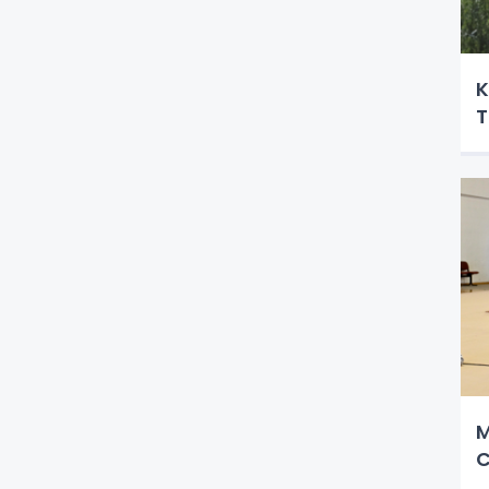
K
T
M
C