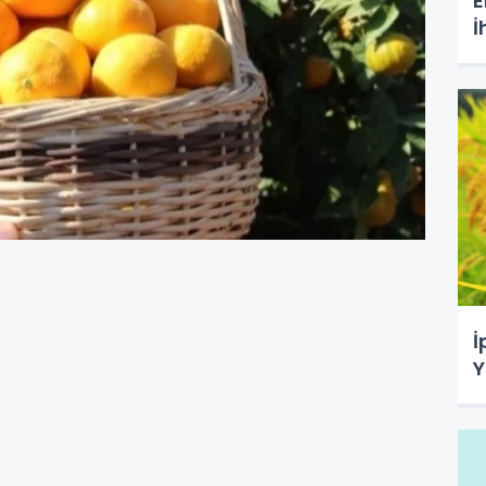
E
İ
İ
Y