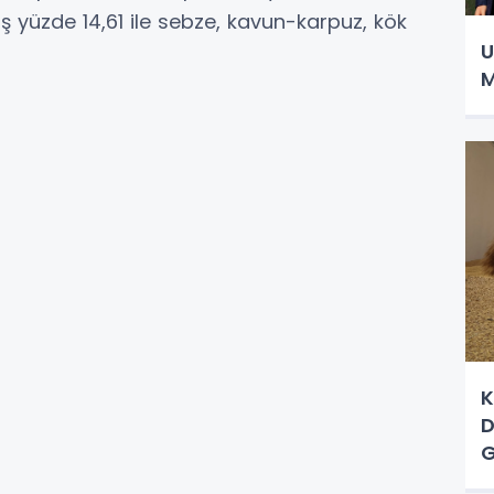
ş yüzde 14,61 ile sebze, kavun-karpuz, kök
U
M
K
D
G