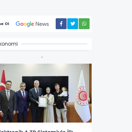
e Ol
konomi