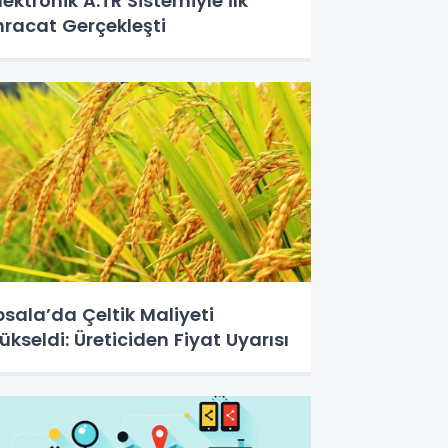
lektronik A.TR Sistemiyle İlk
hracat Gerçekleşti
psala’da Çeltik Maliyeti
ükseldi: Üreticiden Fiyat Uyarısı