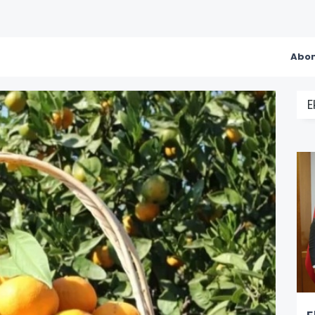
Abon
E