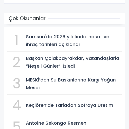
Çok Okunanlar
1
Samsun'da 2026 yılı fındık hasat ve
ihraç tarihleri açıklandı
2
Başkan Çolakbayrakdar, Vatandaşlarla
“Neşeli Günler”i İzledi
3
MESKİ’den Su Baskınlarına Karşı Yoğun
Mesai
4
Keçiören’de Tarladan Sofraya Üretim
5
Antoine Sekongo Resmen