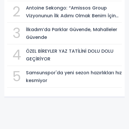
Müjdeler
2
Antoine Sekongo: “Amissos Group
Vizyonunun İlk Adımı Olmak Benim İçin
Çok Özel”
3
İlkadım’da Parklar Güvende, Mahalleler
Güvende
4
ÖZEL BİREYLER YAZ TATİLİNİ DOLU DOLU
GEÇİRİYOR
5
Samsunspor'da yeni sezon hazırlıkları hız
kesmiyor