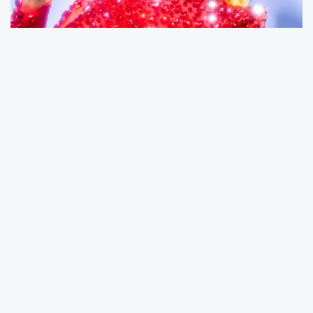
Türkiye’nin en güçlü müzik ve eğlence
markalarından Jolly Joker tarafından, Paribu
ana sponsorluğunda düzenlenen “Paribu
Sunar: Jolly Joker Harbiye Açık Hava
Konserleri” serisinin önceki akşamki konuğu
Sıla oldu.
Büyülü Harbiye atmosferinde sahne alan Sıla,
müzikseverlere unutulmaz bir gece yaşattı.