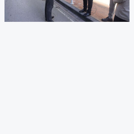
Samsun’un kalbi İlkadım’da, kentin estetik
görünümü için çalışmalarına devam eden
İlkadım Belediyesi, Gazi Caddesi’nde yapacağı
yeni aydınlatma sistemiyle caddenin çehresini
değiştirecek. İlçenin ticari ve tarihi bakımdan
önemli caddelerinden biri olan ve
vatandaşların yoğun olarak kullandığı Gazi
Caddesi’nde, yeni aydınlatma sistemleri için
yapılacak çalışmalar hakkında bilgi alan
İlkadım Belediye Başkanı İhsan Kurnaz,
çalışmalara kısa süre içinde başlanarak hızlı