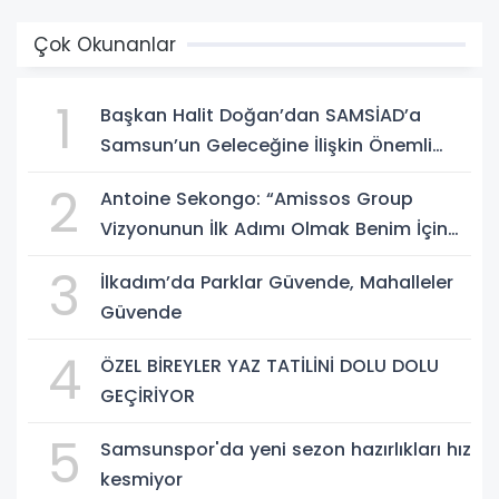
Çok Okunanlar
1
Başkan Halit Doğan’dan SAMSİAD’a
Samsun’un Geleceğine İlişkin Önemli
Müjdeler
2
Antoine Sekongo: “Amissos Group
Vizyonunun İlk Adımı Olmak Benim İçin
Çok Özel”
3
İlkadım’da Parklar Güvende, Mahalleler
Güvende
4
ÖZEL BİREYLER YAZ TATİLİNİ DOLU DOLU
GEÇİRİYOR
5
Samsunspor'da yeni sezon hazırlıkları hız
kesmiyor