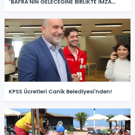
"BAFRA'NIN GELECEĞİNE BİRLİKTE İMZA
ATALIM"
KPSS Ücretleri Canik Belediyesi'nden!