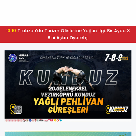
13:10
Trabzon’da Turizm Ofislerine Yoğun İlgi: Bir Ayda 3
Bini Aşkın Ziyaretçi