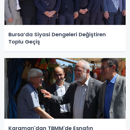
Bursa’da Siyasi Dengeleri Değiştiren
Toplu Geçiş
Karaman'dan TBMM'de Esnafın