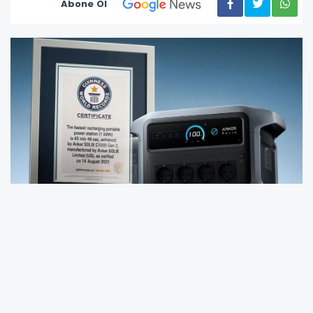
Abone Ol
Guinness Dünya Rekorları tarafından “1 kWh
sınıfının en hızlı şarj olan taşınabilir güç
istasyonu” unvanıyla tescillenen ANKER SOLIX