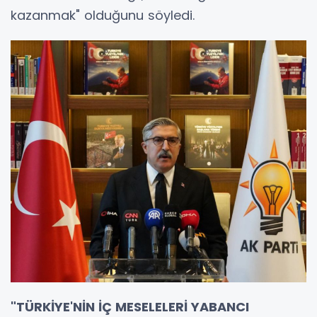
kazanmak" olduğunu söyledi.
"TÜRKİYE'NİN İÇ MESELELERİ YABANCI