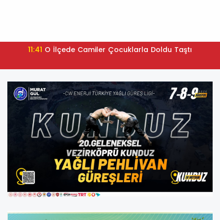
11:41
O İlçede Camiler Çocuklarla Doldu Taştı