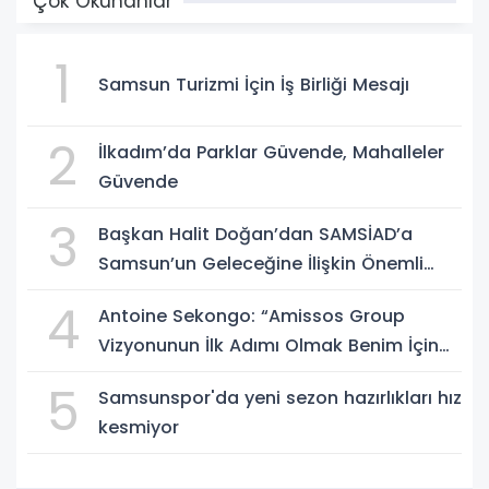
Çok Okunanlar
1
Samsun Turizmi İçin İş Birliği Mesajı
2
İlkadım’da Parklar Güvende, Mahalleler
Güvende
3
Başkan Halit Doğan’dan SAMSİAD’a
Samsun’un Geleceğine İlişkin Önemli
Müjdeler
4
Antoine Sekongo: “Amissos Group
Vizyonunun İlk Adımı Olmak Benim İçin
Çok Özel”
5
Samsunspor'da yeni sezon hazırlıkları hız
kesmiyor