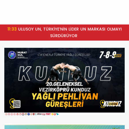
11:33
ULUSOY UN, TÜRKİYE’NİN LİDER UN MARKASI OLMAYI
SÜRDÜRÜYOR