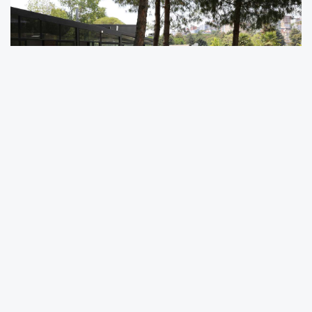
Samsun Büyükşehir Belediyesi sosyal
belediyecilik noktasında örnek çalışmalara
imza atmaya devam ediyor. Büyükşehir
Belediye Başkanı Halit Doğan’ın her keseye
uygun lezzetli yemeği vatandaşlarla
buluşturduğu “153 Restoran” projesi de