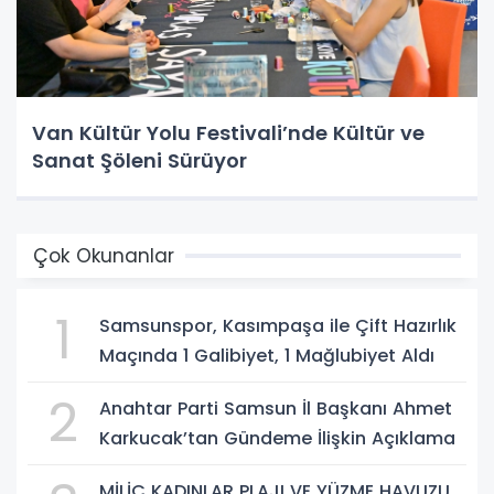
Van Kültür Yolu Festivali’nde Kültür ve
Sanat Şöleni Sürüyor
Çok Okunanlar
1
Samsunspor, Kasımpaşa ile Çift Hazırlık
Maçında 1 Galibiyet, 1 Mağlubiyet Aldı
2
Anahtar Parti Samsun İl Başkanı Ahmet
Karkucak’tan Gündeme İlişkin Açıklama
MİLİÇ KADINLAR PLAJI VE YÜZME HAVUZU