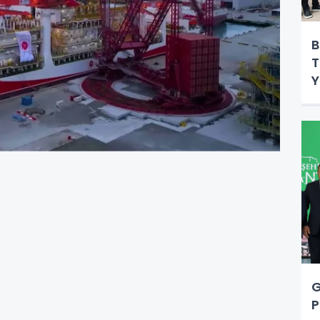
B
T
Y
G
P