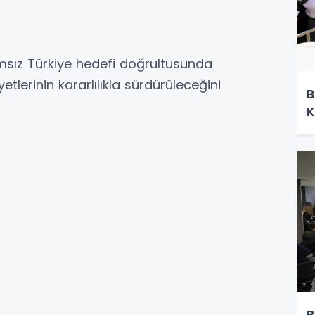
ımsız Türkiye hedefi doğrultusunda
tlerinin kararlılıkla sürdürüleceğini
B
K
B