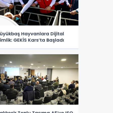
üyükbaş Hayvanlara Dijital
imlik: GEKİS Kars’ta Başladı
alıkesir Toplu Taşıma AŞ’ye ISO