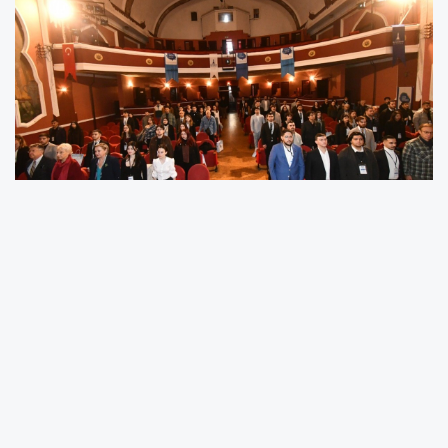
İzmir Kent Konseyi Başkanı Nilay Kökkılınç'ın
açılış konuşmasıyla başlayan Gençlik Meclisi
16. Seçimli Genel Kurulu, İzmir Devlet Opera ve
Balesi Elhamra Sahnesi’nde yapıldı. Kökkılınç,
konuşmasında Mustafa Kemal Atatürk’ün