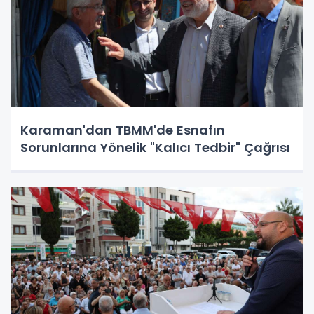
Karaman'dan TBMM'de Esnafın
Sorunlarına Yönelik "Kalıcı Tedbir" Çağrısı