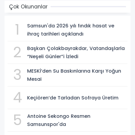
Çok Okunanlar
1
Samsun'da 2026 yılı fındık hasat ve
ihraç tarihleri açıklandı
2
Başkan Çolakbayrakdar, Vatandaşlarla
“Neşeli Günler”i İzledi
3
MESKİ’den Su Baskınlarına Karşı Yoğun
Mesai
4
Keçiören’de Tarladan Sofraya Üretim
5
Antoine Sekongo Resmen
Samsunspor'da