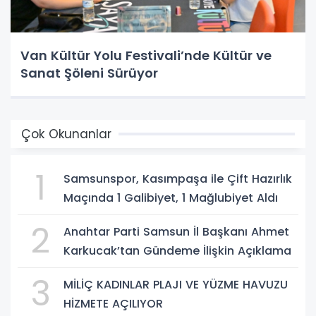
Van Kültür Yolu Festivali’nde Kültür ve
Sanat Şöleni Sürüyor
Çok Okunanlar
1
Samsunspor, Kasımpaşa ile Çift Hazırlık
Maçında 1 Galibiyet, 1 Mağlubiyet Aldı
2
Anahtar Parti Samsun İl Başkanı Ahmet
Karkucak’tan Gündeme İlişkin Açıklama
3
MİLİÇ KADINLAR PLAJI VE YÜZME HAVUZU
HİZMETE AÇILIYOR