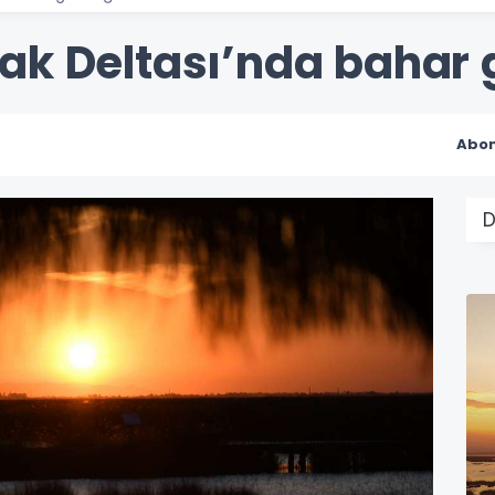
mak Deltası’nda bahar g
Abon