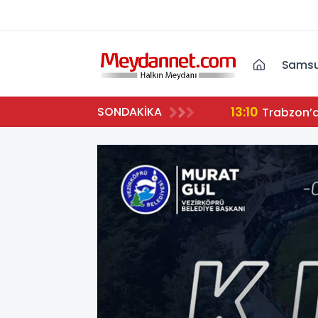
Samsu
13:10
SONDAKİKA
Trabzon’da