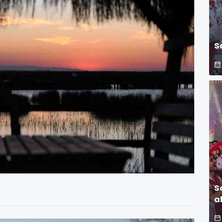
S
S
a