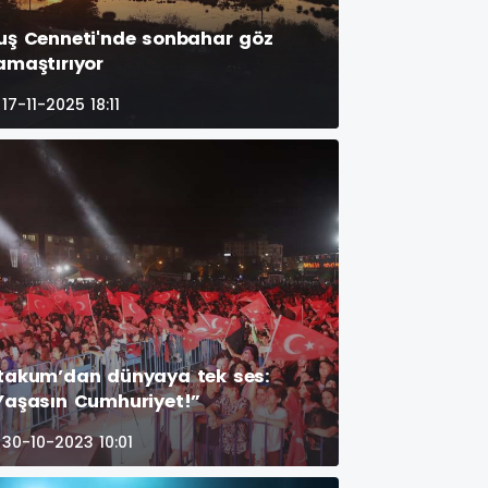
uş Cenneti'nde sonbahar göz
amaştırıyor
17-11-2025 18:11
takum’dan dünyaya tek ses:
Yaşasın Cumhuriyet!”
30-10-2023 10:01