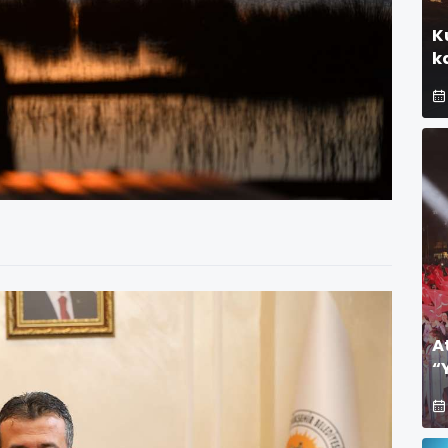
K
k
A
“