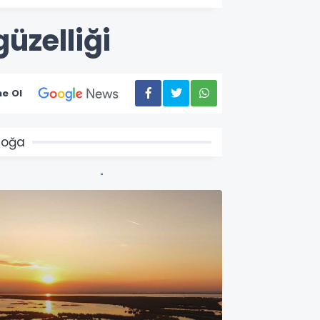
üzelliği
e Ol
Doğa