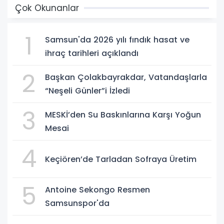
Çok Okunanlar
1
Samsun'da 2026 yılı fındık hasat ve
ihraç tarihleri açıklandı
2
Başkan Çolakbayrakdar, Vatandaşlarla
“Neşeli Günler”i İzledi
3
MESKİ’den Su Baskınlarına Karşı Yoğun
Mesai
4
Keçiören’de Tarladan Sofraya Üretim
5
Antoine Sekongo Resmen
Samsunspor'da