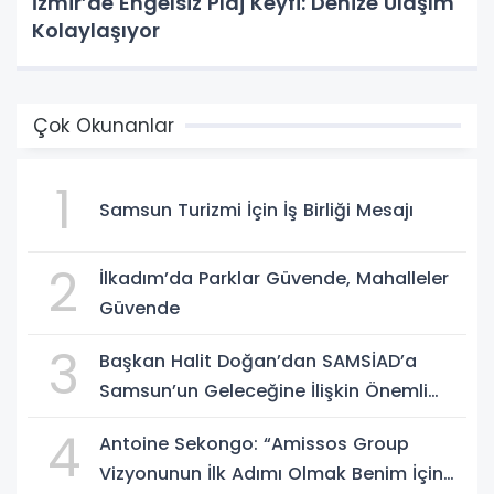
İzmir’de Engelsiz Plaj Keyfi: Denize Ulaşım
Kolaylaşıyor
Çok Okunanlar
1
Samsun Turizmi İçin İş Birliği Mesajı
2
İlkadım’da Parklar Güvende, Mahalleler
Güvende
3
Başkan Halit Doğan’dan SAMSİAD’a
Samsun’un Geleceğine İlişkin Önemli
Müjdeler
4
Antoine Sekongo: “Amissos Group
Vizyonunun İlk Adımı Olmak Benim İçin