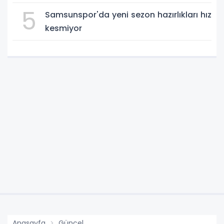
Çok Özel”
5
Samsunspor'da yeni sezon hazırlıkları hız
kesmiyor
Anasayfa
Güncel