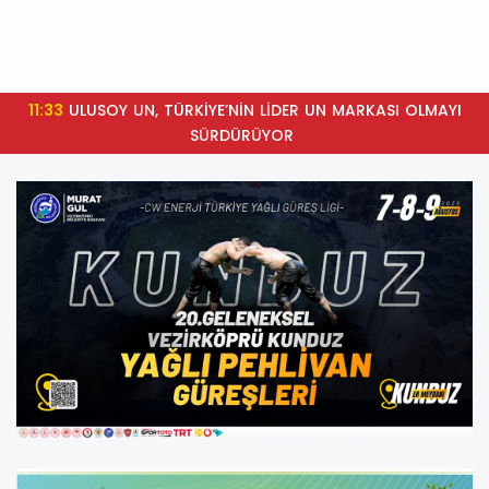
11:33
ULUSOY UN, TÜRKİYE’NİN LİDER UN MARKASI OLMAYI
SÜRDÜRÜYOR