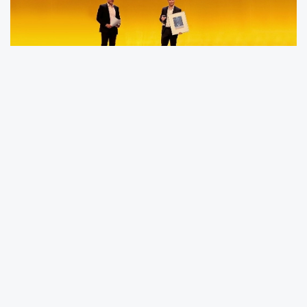
Huawei'nin yeni amiral gemisi ürünü olan
SUN2000-506KTL, sektörde ticari olarak
piyasaya sürülen ilk 500 kW ve üzeri güçteki
dizi invertördür. Bu, önceki nesil SUN2000-
330KTL modelinde sadece güç ve gerilim
açısından yapılan basit bir yükseltme değildir.
SUN2000-506KTL, 3 çığır açan yenilik sunuyor:
sektörün ilk 1000 Vac PV dizi invertörü,
sektörün ilk şebeke oluşturma özelliğine sahip
dizi invertörü ve sektörün en yüksek güç
yoğunluğuna sahip ürün. Müşterilere 4 temel