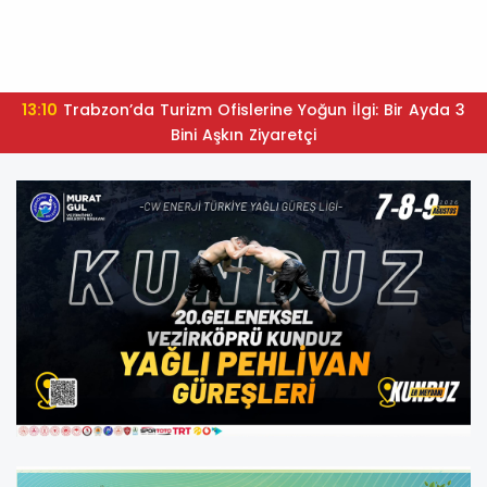
13:10
Trabzon’da Turizm Ofislerine Yoğun İlgi: Bir Ayda 3
Bini Aşkın Ziyaretçi