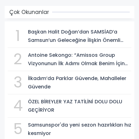
Çok Okunanlar
1
Başkan Halit Doğan’dan SAMSİAD’a
Samsun’un Geleceğine İlişkin Önemli
Müjdeler
2
Antoine Sekongo: “Amissos Group
Vizyonunun İlk Adımı Olmak Benim İçin
Çok Özel”
3
İlkadım’da Parklar Güvende, Mahalleler
Güvende
4
ÖZEL BİREYLER YAZ TATİLİNİ DOLU DOLU
GEÇİRİYOR
5
Samsunspor'da yeni sezon hazırlıkları hız
kesmiyor