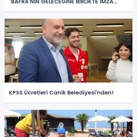
"BAFRA'NIN GELECEĞİNE BİRLİKTE İMZA
ATALIM"
KPSS Ücretleri Canik Belediyesi'nden!