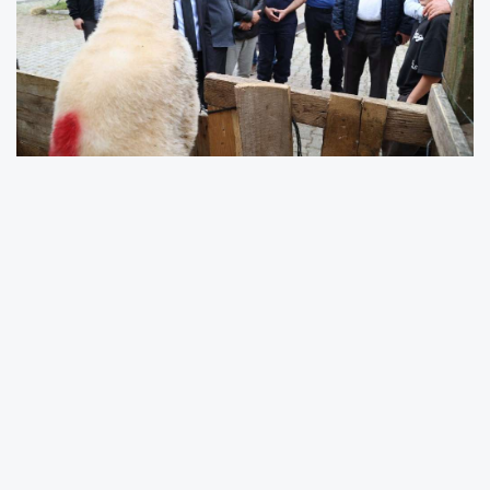
Canik Belediyesi Kurban Pazarı, bu yıl da
kurbanlık hayvan almak isteyen vatandaşların
ilk adresleri arasında yerini aldı. Büyükbaş ve
küçükbaş hayvanlar için ayrı bölümlerin yer
aldığı, satıcılar ve alıcılar için dinlenme ve
kafeterya alanları bulunan Canik Belediyesi
Kurban Pazarı, sunulan veteriner hizmetleriyle
de Karadeniz Bölgesi'nde örnek gösteriliyor.
Vatandaşlar, pazar alanında Canik