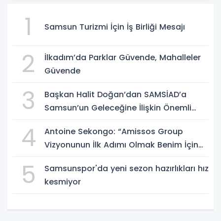
1
Samsun Turizmi İçin İş Birliği Mesajı
2
İlkadım’da Parklar Güvende, Mahalleler
Güvende
3
Başkan Halit Doğan’dan SAMSİAD’a
Samsun’un Geleceğine İlişkin Önemli
Müjdeler
4
Antoine Sekongo: “Amissos Group
Vizyonunun İlk Adımı Olmak Benim İçin
Çok Özel”
5
Samsunspor'da yeni sezon hazırlıkları hız
kesmiyor