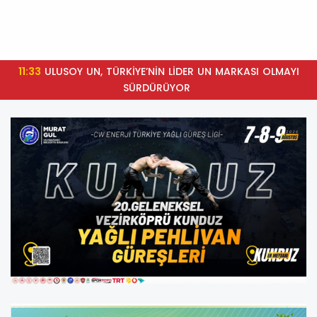
11:33
ULUSOY UN, TÜRKİYE’NİN LİDER UN MARKASI OLMAYI
SÜRDÜRÜYOR