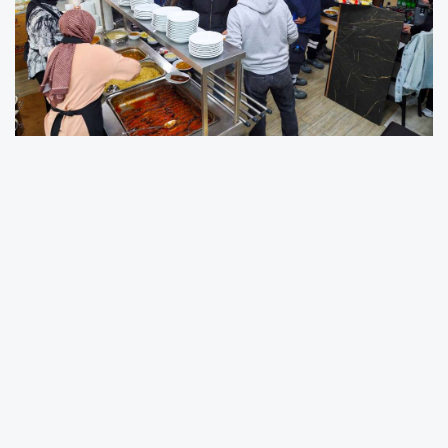
Canik Belediyesi'nin ilçede hizmete sunduğu
Can Sofrası, bütçe dostu menüleri ve zengin
yemek çeşitliliğiyle vatandaşların ve
öğrencilerin durak noktası olmayı sürdürüyor.
Açıldığı günden bu yana vatandaşların ve
öğrencilerin yoğun ilgi gösterdiği Can
Sofrası'nda 4 çeşit yemek 90 TL'den satışa
sunuluyor. Yemeklerin günlük olarak
hazırlandığı Can Sofrası'nda ayrıca şehit