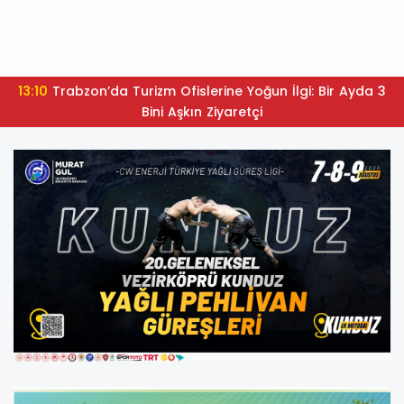
13:10
Trabzon’da Turizm Ofislerine Yoğun İlgi: Bir Ayda 3
Bini Aşkın Ziyaretçi