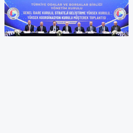
Samsun Ticaret ve Sanayi Odası (STSO)
Yönetim Kurulu Başkanı ve Türkiye Odalar ve
Borsalar Birliği (TOBB) Başkan Yardımcısı Salih
Zeki Murzioğlu, TOBB Başkanı M. Rifat
Hisarcıklıoğlu’nun ev sahipliğinde, Hazine ve
Maliye Bakanı Mehmet Şimşek’in katılımıyla
düzenlenen TOBB Müşterek Kurul Toplantısı’na
katıldı. TOBB Yönetim Kurulu, TOBB Genel İdare
Kurulu, TOBB Strateji Geliştirme Yüksek Kurulu