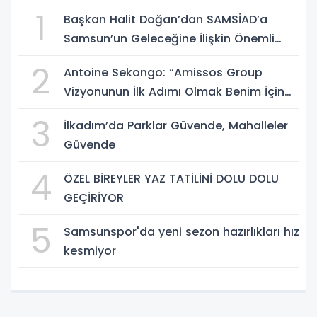
1
Başkan Halit Doğan’dan SAMSİAD’a
Samsun’un Geleceğine İlişkin Önemli
Müjdeler
2
Antoine Sekongo: “Amissos Group
Vizyonunun İlk Adımı Olmak Benim İçin
Çok Özel”
3
İlkadım’da Parklar Güvende, Mahalleler
Güvende
4
ÖZEL BİREYLER YAZ TATİLİNİ DOLU DOLU
GEÇİRİYOR
5
Samsunspor'da yeni sezon hazırlıkları hız
kesmiyor