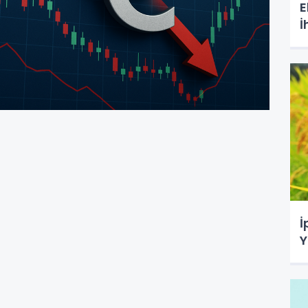
E
İ
İ
Y