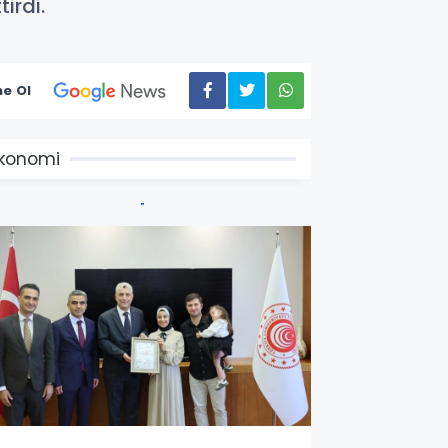
irdi.
e Ol
konomi