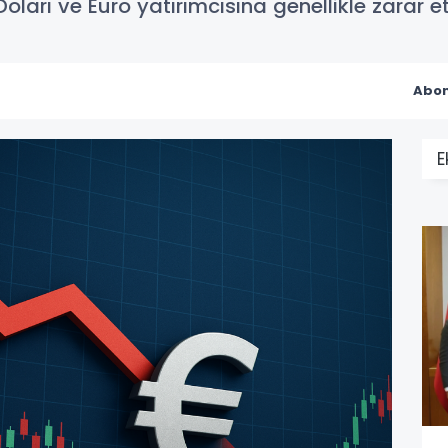
arı ve Euro yatırımcısına genellikle zarar ett
Abon
E