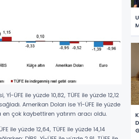
U
M
i, Yİ-ÜFE ile yüzde 10,82, TÜFE ile yüzde 12,12
sağladı. Amerikan Doları ise Yİ-ÜFE ile yüzde
a en çok kaybettiren yatırım aracı oldu.
K
D
-ÜFE ile yüzde 12,64, TÜFE ile yüzde 14,14
G
ğlarken; DİBS, Yİ-ÜFE ile yüzde 2,91, TÜFE ile