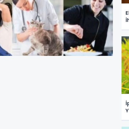
E
İ
İ
Y