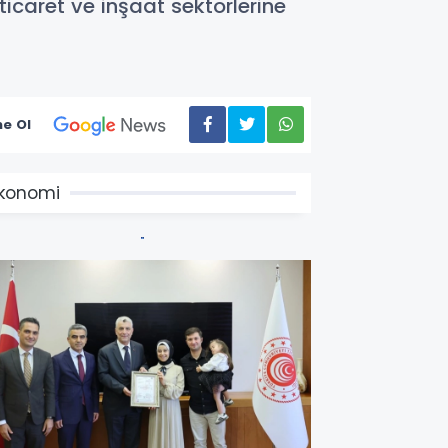
ticaret ve inşaat sektörlerine
e Ol
konomi