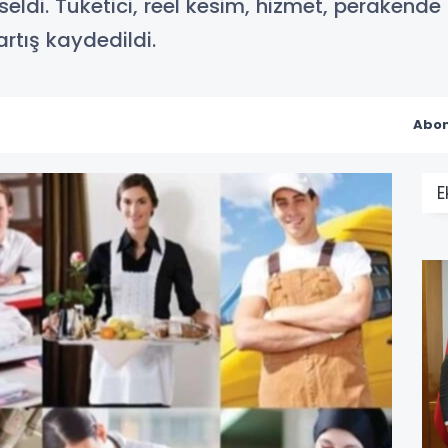
eldi. Tüketici, reel kesim, hizmet, perakende 
artış kaydedildi.
Abon
E