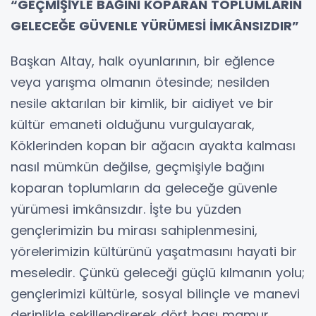
“GEÇMİŞİYLE BAĞINI KOPARAN TOPLUMLARIN
GELECEĞE GÜVENLE YÜRÜMESİ İMKÂNSIZDIR”
Başkan Altay, halk oyunlarının, bir eğlence
veya yarışma olmanın ötesinde; nesilden
nesile aktarılan bir kimlik, bir aidiyet ve bir
kültür emaneti olduğunu vurgulayarak,
Köklerinden kopan bir ağacın ayakta kalması
nasıl mümkün değilse, geçmişiyle bağını
koparan toplumların da geleceğe güvenle
yürümesi imkânsızdır. İşte bu yüzden
gençlerimizin bu mirası sahiplenmesini,
yörelerimizin kültürünü yaşatmasını hayati bir
meseledir. Çünkü geleceği güçlü kılmanın yolu;
gençlerimizi kültürle, sosyal bilinçle ve manevi
derinlikle şekillendirerek dört başı mamur