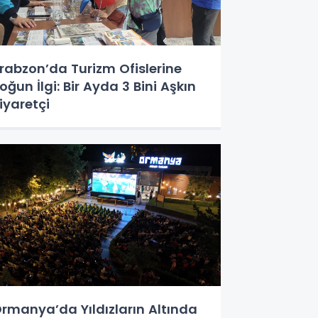
rabzon’da Turizm Ofislerine
oğun İlgi: Bir Ayda 3 Bini Aşkın
iyaretçi
rmanya’da Yıldızların Altında