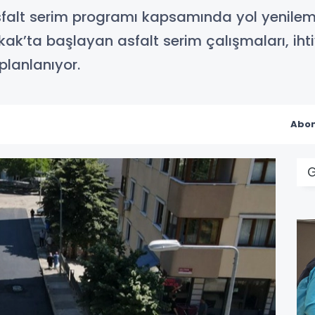
asfalt serim programı kapsamında yol yenileme
k’ta başlayan asfalt serim çalışmaları, ihti
planlanıyor.
Abon
G