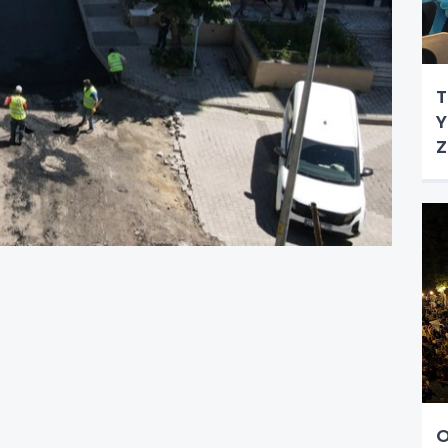
T
Y
Z
O