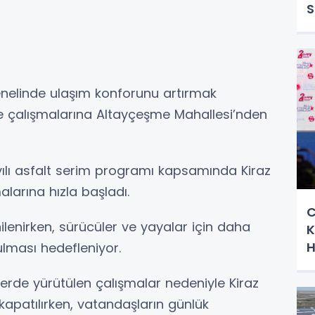
S
genelinde ulaşım konforunu artırmak
me çalışmalarına Altayçeşme Mahallesi’nden
 yılı asfalt serim programı kapsamında Kiraz
larına hızla başladı.
C
ilenirken, sürücüler ve yayalar için daha
K
H
ulması hedefleniyor.
lerde yürütülen çalışmalar nedeniyle Kiraz
kapatılırken, vatandaşların günlük