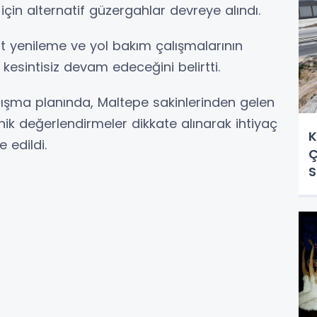
in alternatif güzergahlar devreye alındı.
falt yenileme ve yol bakım çalışmalarının
esintisiz devam edeceğini belirtti.
lışma planında, Maltepe sakinlerinden gelen
knik değerlendirmeler dikkate alınarak ihtiyaç
K
e edildi.
Ç
S