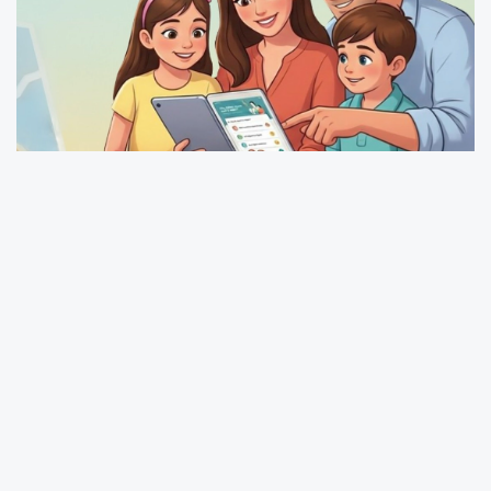
MEB, özel eğitim ihtiyacı bulunan bireylerin
eğitim süreçlerinin daha anlaşılır ve erişilebilir
şekilde yürütülmesi amacıyla hazırlanan “Özel
Eğitim Süreç Rehberi (Aileler İçin Yol
Haritası)”nı ailelerin kullanımına sundu.
Rehberin, ailelerin özel eğitim süreçlerini doğru