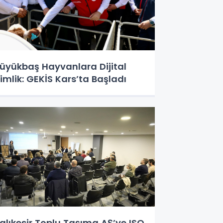
üyükbaş Hayvanlara Dijital
imlik: GEKİS Kars’ta Başladı
alıkesir Toplu Taşıma AŞ’ye ISO