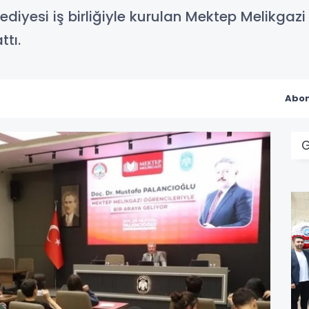
lediyesi iş birliğiyle kurulan Mektep Melikgazi
ttı.
Abon
G