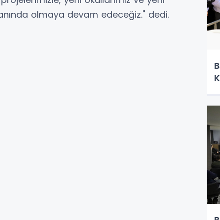
yanında olmaya devam edeceğiz." dedi.
B
K
B