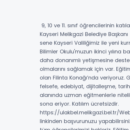
9, 10 ve 11. sınıf öğrencilerinin ka
Kayseri Melikgazi Belediye Başkanı
sene Kayseri Valiliğimiz ile yeni 
Bilimler Okulu'muzun ikinci yılına b
daha donanımlı yetişmesine destek
olmalarını sağlamak için var. Eğiti
olan Filinta Konağı’nda veriyoruz. G
felsefe, edebiyat, dijitalleşme, tar
alanında uzman eğitmenlerle nitelik
sona eriyor. Katılım ücretsizdir.
https://ulakbel.melikgazi.bel.tr
linkinden başvurunuzu yapabilirsiniz.
tüm öğrencilerimizi bekleriz. Eğitim 