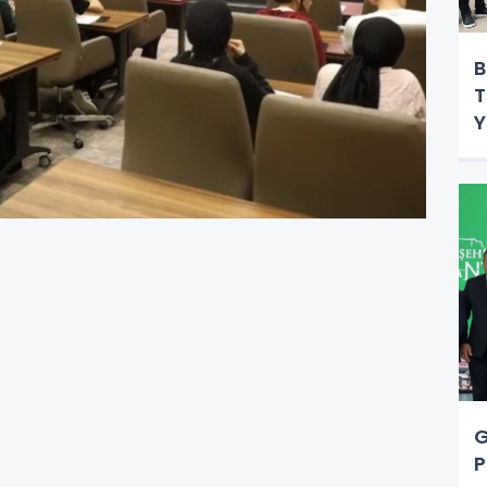
B
T
Y
G
P