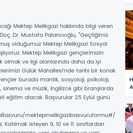
tılacağı Mektep Melikgazi hakkında bilgi veren
 Doç. Dr. Mustafa Palancıoğlu, "Geçtiğimiz
kurmuş olduğumuz Mektep Melikgazi Sosyal
aşlıyoruz. Mektep Melikgazi gençlerimizin
 olmak ve ilgi alanlarında daha da iyi
mlerimizi Gülük Mahallesi’nde tarihi bir konak
H
ençler burada mantık, sosyoloji, psikoloji,
A
ih, sinema ve müzik, İngilizce gibi branşlarda
li eğitim alacak. Başvurular 25 Eylül günü
/WebBasvuru/mektepmelikgazibasvuruformu#/
 Katılmak isteyen 9, 10 ve 11. sınıflardan
projelerimizle, yeni okullarımız ve yeni