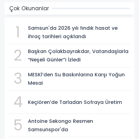
Çok Okunanlar
1
Samsun'da 2026 yılı fındık hasat ve
ihraç tarihleri açıklandı
2
Başkan Çolakbayrakdar, Vatandaşlarla
“Neşeli Günler”i İzledi
3
MESKİ’den Su Baskınlarına Karşı Yoğun
Mesai
4
Keçiören’de Tarladan Sofraya Üretim
5
Antoine Sekongo Resmen
Samsunspor'da