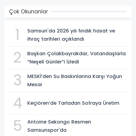
Çok Okunanlar
1
Samsun'da 2026 yılı fındık hasat ve
ihraç tarihleri açıklandı
2
Başkan Çolakbayrakdar, Vatandaşlarla
“Neşeli Günler”i İzledi
3
MESKİ’den Su Baskınlarına Karşı Yoğun
Mesai
4
Keçiören’de Tarladan Sofraya Üretim
5
Antoine Sekongo Resmen
Samsunspor'da