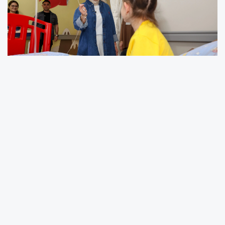
Bilecik'te Çocuk Hastalıkları Servisi’nde
gerçekleştirilen anlamlı ziyarette, tedavi
süreçleri devam eden çocuklarla tek tek
ilgilenen Vali eşi Zeynep Sözer, minik hastalara
çeşitli hediyeler vererek yüzlerini güldürdü.
Hastane odalarında sıcak ve samimi
görüntüler oluşurken, aileler de bu duyarlı
ziyaret karşısında duygusal anlar yaşadı.