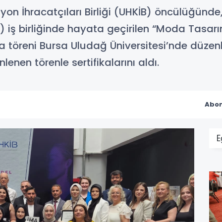
on İhracatçıları Birliği (UHKİB) öncülüğünde,
 iş birliğinde hayata geçirilen “Moda Tasar
ka töreni Bursa Uludağ Üniversitesi’nde düzen
enen törenle sertifikalarını aldı.
Abon
E