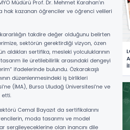
r MYO Müdürü Prof. Dr. Mehmet Karahan’ın
ya hak kazanan öğrenciler ve öğrenci velileri
kararlılığın takdire değer olduğunu belirten
rimize, sektörün gerektirdiği vizyon, özen
L
n aldıkları sertifika, mesleki yolculuklarının
A
asarım ile üretilebilirlik arasındaki dengeyi
İ
erim” ifadelerinde bulundu. Özkarakaşlı
ın düzenlenmesindeki iş birlikleri
’ne (İMA), Bursa Uludağ Üniversitesi’ne ve
etti.
ktörü Cemal Bayazıt da sertifikalarını
encilerin, moda tasarımı ve model
ar sergileyeceklerine olan inancını dile