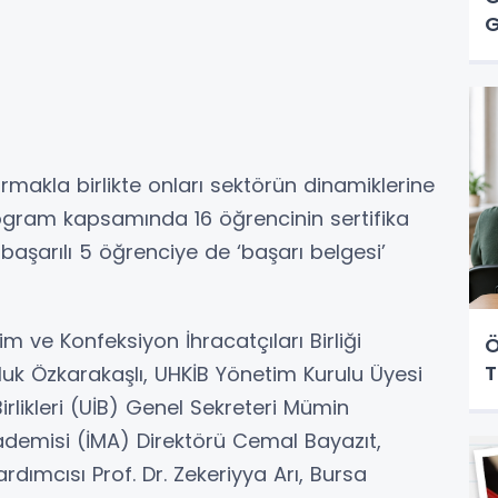
G
ırmakla birlikte onları sektörün dinamiklerine
ogram kapsamında 16 öğrencinin sertifika
aşarılı 5 öğrenciye de ‘başarı belgesi’
im ve Konfeksiyon İhracatçıları Birliği
Ö
T
uk Özkarakaşlı, UHKİB Yönetim Kurulu Üyesi
rlikleri (UİB) Genel Sekreteri Mümin
ademisi (İMA) Direktörü Cemal Bayazıt,
rdımcısı Prof. Dr. Zekeriyya Arı, Bursa