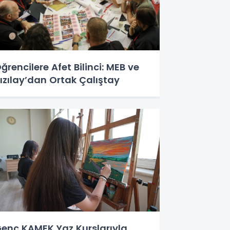
ğrencilere Afet Bilinci: MEB ve
ızılay’dan Ortak Çalıştay
enç KAMEK Yaz Kurslarıyla