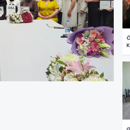
Ö
K
G