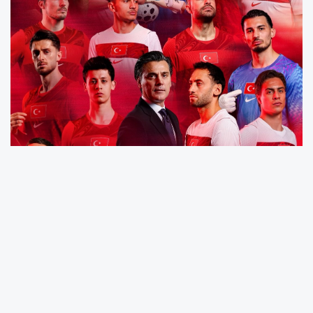
ABD, Kanada ve Meksika'nın ortak ev
sahipliğinde, 11 Haziran - 19 Temmuz tarihleri
arasında düzenlenecek 2026 FIFA Dünya
Kupası'nda mücadele edecek A Milli Takımın
nihai kadrosu belli oldu.