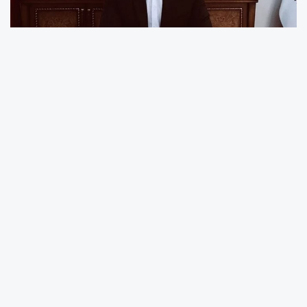
AK Parti Niksar İlçe Başkanı Akif Karataş,
Tokat’ın Niksar ilçesinde devam eden ve
planlanan yatırımları açıkladı.
Ulaşım, sağlık, eğitim ve altyapı projeleriyle
ilçenin çehresinin değiştiğini belirtti. Karataş,
cezaevinden Fatlı Köprüsü’ne uzanan, 9 köy ve
2 beldeyi bağlayan yol projesinin 66 milyon
TL’lik ihalesinin 23 Mayıs Cuma günü (bugün)
yapılacağını duyururken, Erzincan güzergâhına