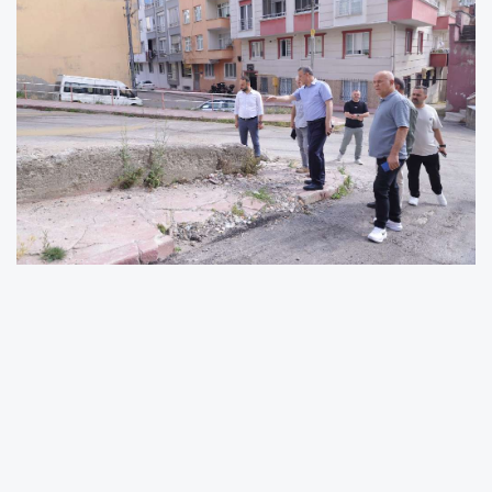
İlkadım Belediye Başkanı İhsan Kurnaz,
Unkapanı Mahallesi Muhtarı Erdinç Çiftçi ve
Kökçüoğlu Mahallesi Muhtarı Kemal Kindan ile
birlikte yapımı devam eden park çalışmalarını
yerinde inceleyerek yürütülen çalışmalar
hakkında bilgi aldı.