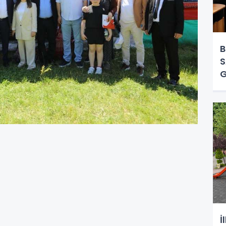
B
S
G
M
İ