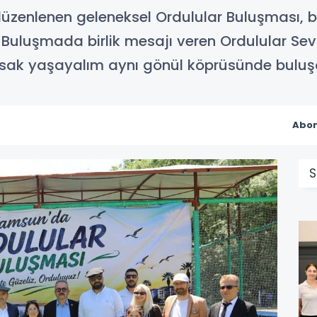
zenlenen geleneksel Ordulular Buluşması, bin
Buluşmada birlik mesajı veren Ordulular Sevg
rsak yaşayalım aynı gönül köprüsünde buluşa
Abon
S