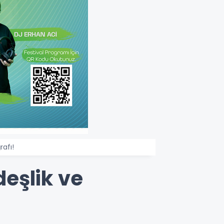
afı!
eşlik ve