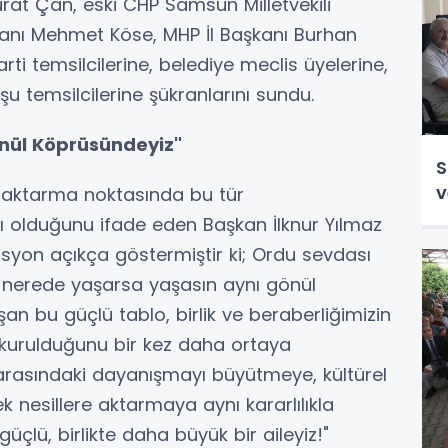
rat Çan, eski CHP Samsun Milletvekili
şkanı Mehmet Köse, MHP İl Başkanı Burhan
ti temsilcilerine, belediye meclis üyelerine,
uşu temsilcilerine şükranlarını sundu.
önül Köprüsündeyiz"
S
v
ri aktarma noktasında bu tür
ı olduğunu ifade eden Başkan İlknur Yılmaz
syon açıkça göstermiştir ki; Ordu sevdası
, nerede yaşarsa yaşasın aynı gönül
an bu güçlü tablo, birlik ve beraberliğimizin
kurulduğunu bir kez daha ortaya
 arasındaki dayanışmayı büyütmeye, kültürel
 nesillere aktarmaya aynı kararlılıkla
üçlü, birlikte daha büyük bir aileyiz!"