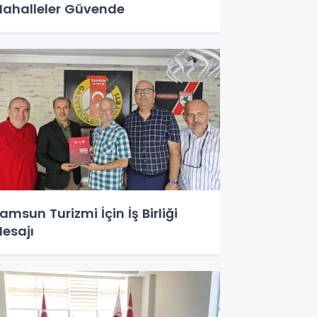
ahalleler Güvende
amsun Turizmi İçin İş Birliği
esajı