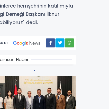
lerce hemşehrinin katılımıyla
i Derneği Başkanı İlknur
biliyoruz" dedi.
e Ol
amsun Haber