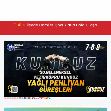
11:41
O İlçede Camiler Çocuklarla Doldu Taştı